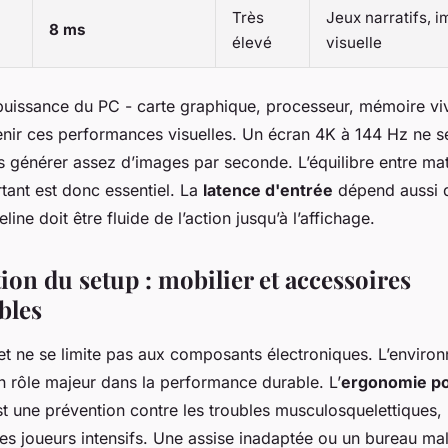
Très
Jeux narratifs, 
8 ms
élevé
visuelle
 puissance du PC - carte graphique, processeur, mémoire viv
ir ces performances visuelles. Un écran 4K à 144 Hz ne sert
 générer assez d’images par seconde. L’équilibre entre maté
tant est donc essentiel. La
latence d'entrée
dépend aussi d
eline doit être fluide de l’action jusqu’à l’affichage.
ion du setup : mobilier et accessoires
bles
t ne se limite pas aux composants électroniques. L’enviro
n rôle majeur dans la performance durable. L’
ergonomie po
st une prévention contre les troubles musculosquelettiques, 
les joueurs intensifs. Une assise inadaptée ou un bureau m