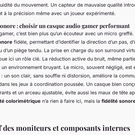
fluidité du mouvement. Un capteur de mauvaise qualité intr
ant à la précision même avec un joueur expérimenté.
onore : choisir un casque audio gamer performant
mer, c’est bien plus qu’un écouteur avec un micro greffé. Il
sonore
fidèle, permettant d’identifier la direction d’un pas, d
 d’un piège tendu. La prise en charge du son surround virtu
oue ici un rôle clé. La réduction active du bruit, même partie
 un environnement bruyant. Le micro, souvent négligé, est e
e : un son clair, sans souffle ni distorsion, améliore la comm
 dans les jeux à coordination poussée. Un casque bien conç
rants et un arceau ajustable, évite aussi les maux de tête ap
ité colorimétrique
n’a rien à faire ici, mais la
fidélité sonor
 des moniteurs et composants internes