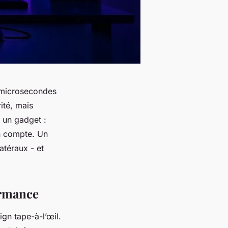
s microsecondes
ité, mais
 un gadget :
on compte. Un
atéraux - et
ormance
ign tape-à-l’œil.