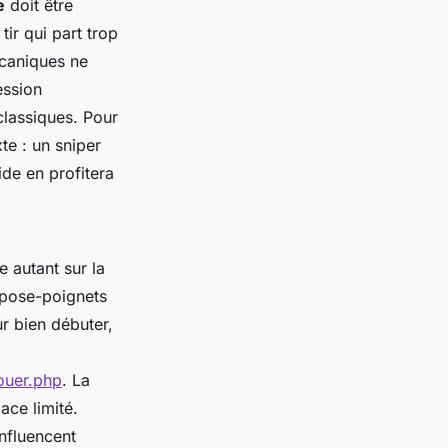
e
doit être
ir qui part trop
écaniques ne
ession
classiques. Pour
te : un sniper
de en profitera
e autant sur la
epose-poignets
ur bien débuter,
ouer.php
. La
ace limité.
influencent