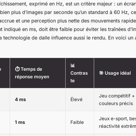
îchissement, exprimé en Hz, est un critère majeur : un écra
 bien plus d’images par seconde qu’un standard à 60 Hz, ce 
é accrue et une perception plus nette des mouvements rapid
 indiqué en ms, doit être faible pour éviter les traînées d’
 la technologie de dalle influence aussi le rendu. En voici un
📊
e
⏱️ Temps de
Contras
🎯 Usage idéal
réponse moyen
te
Jeu compétitif +
4 ms
Élevé
couleurs précis
Jeux e-sport, be
1 ms
Faible
réactivité extrê