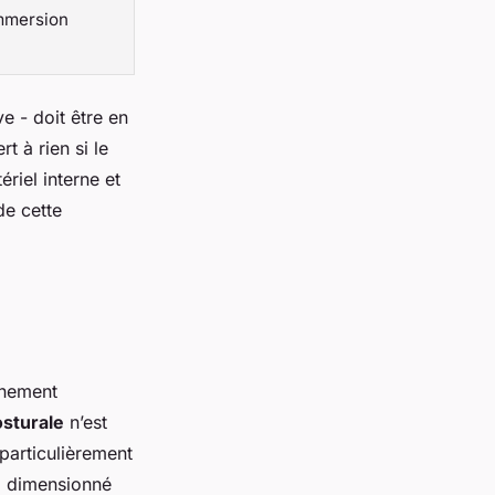
immersion
e - doit être en
 à rien si le
riel interne et
e cette
nnement
sturale
n’est
particulièrement
al dimensionné