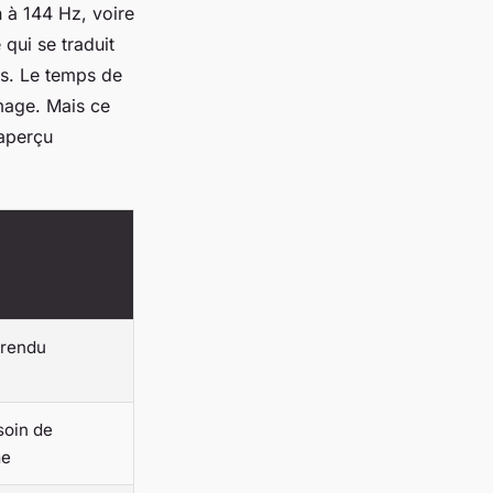
n à 144 Hz, voire
qui se traduit
es. Le temps de
image. Mais ce
 aperçu
 rendu
soin de
me