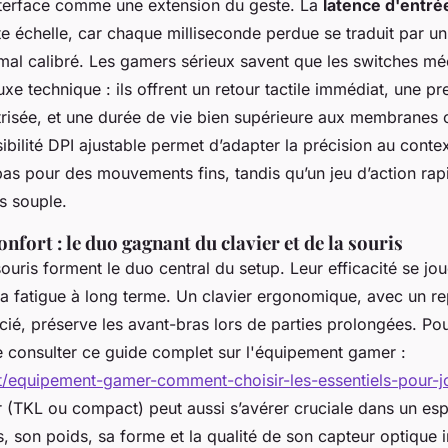
interface comme une extension du geste. La
latence d'entré
e échelle, car chaque milliseconde perdue se traduit par un t
 mal calibré. Les gamers sérieux savent que les switches m
uxe technique : ils offrent un retour tactile immédiat, une pr
îtrisée, et une durée de vie bien supérieure aux membranes 
nsibilité DPI ajustable permet d’adapter la précision au contex
as pour des mouvements fins, tandis qu’un jeu d’action rapi
s souple.
onfort : le duo gagnant du clavier et de la souris
 souris forment le duo central du setup. Leur efficacité se jou
 la fatigue à long terme. Un clavier ergonomique, avec un r
cié, préserve les avant-bras lors de parties prolongées. Po
e consulter ce guide complet sur l'équipement gamer :
net/equipement-gamer-comment-choisir-les-essentiels-pour-j
 (TKL ou compact) peut aussi s’avérer cruciale dans un esp
s, son poids, sa forme et la qualité de son capteur optique 