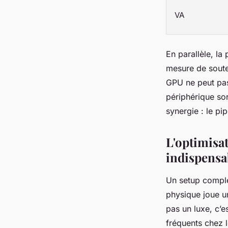
VA
En parallèle, la
mesure de souten
GPU ne peut pas
périphérique sor
synergie : le pip
L'optimisat
indispensa
Un setup comple
physique joue u
pas un luxe, c’e
fréquents chez 