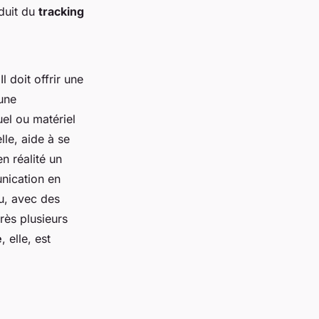
oduit du
tracking
 doit offrir une
’une
el ou matériel
lle, aide à se
n réalité un
unication en
u, avec des
rès plusieurs
e
, elle, est