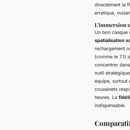
directement la 
erratique, nuis
L'immersion s
Un bon casque ga
spatialisation 
rechargement ou
(comme le 7.1) j
concentrer dans
outil stratégiqu
équipe, surtout
coussinets respi
heures. La
fidél
indispensable.
Comparatif