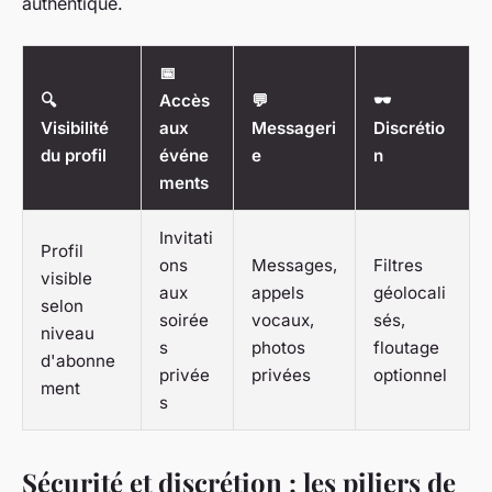
authentique.
📅
🔍
Accès
💬
🕶️
Visibilité
aux
Messageri
Discrétio
du profil
événe
e
n
ments
Invitati
Profil
ons
Messages,
Filtres
visible
aux
appels
géolocali
selon
soirée
vocaux,
sés,
niveau
s
photos
floutage
d'abonne
privée
privées
optionnel
ment
s
Sécurité et discrétion : les piliers de